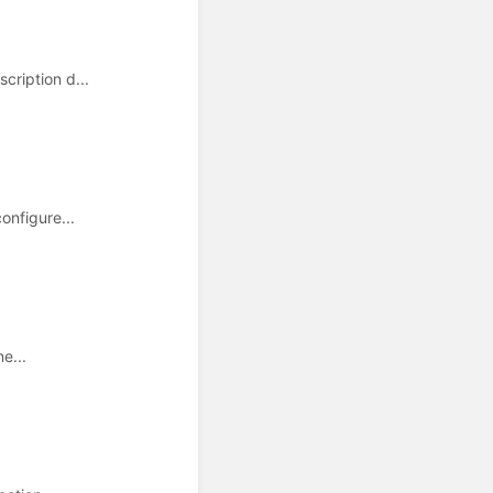
cription d...
onfigure...
e...