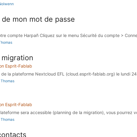
r Nolwenn
n de mon mot de passe
tre compte Harpañ Cliquez sur le menu Sécurité du compte > Connex
r Thomas
 migration
on Esprit-Fablab
e la plateforme Nextcloud EFL (cloud.esprit-fablab.org) le lundi 24 j
ar Thomas
on Esprit-Fablab
lateforme sera accessible (planning de la migration), vous pourrez v
ar Thomas
contacts