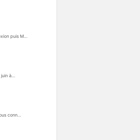
ion puis M...
uin à...
ous conn...